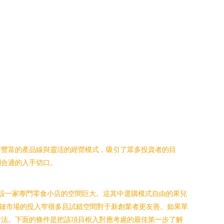
借豐富的產品線與靈活的經營模式，吸引了眾多投資者的目
到合適的入手切口。
開設一家專門零食小店的空間巨大。這其中選購模式自由的果兒
鏈市場的投入窄很多且試錯空間對于新創業者更友善。如果單
方法。下面的條件是把該項目框入對應考慮的最佳第一步了解