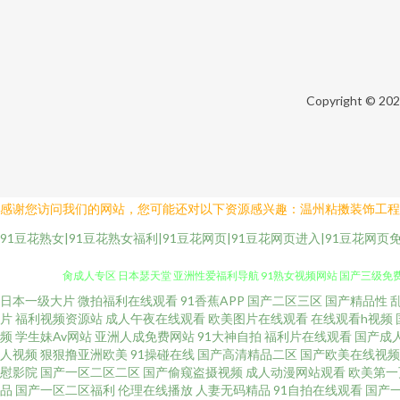
Copyright © 20
感谢您访问我们的网站，您可能还对以下资源感兴趣：温州粘擞装饰工程
91豆花熟女|91豆花熟女福利|91豆花网页|91豆花网页进入|91豆花网页
日本一级大片
微拍福利在线观看
91香蕉APP
国产二区三区
国产精品性
丁香五香天堂网 91久要 国产福利社在线 久久午夜论理片 日韩無碼破解 天
片
福利视频资源站
成人午夜在线观看
欧美图片在线观看
在线观看h视频
频
学生妹Av网站
亚洲人成免费网站
91大神自拍
福利片在线观看
国产成
肏成人专区 日本瑟天堂 亚洲性爱福利导航 91熟女视频网站 国产三级免费
人视频
狠狠撸亚洲欧美
91操碰在线
国产高清精品二区
国产欧美在线视频
慰影院
国产一区二区二区
国产偷窥盗摄视频
成人动漫网站观看
欧美第一
品
国产一区二区福利
伦理在线播放
人妻无码精品
91自拍在线观看
国产
在线豆花黑料9 国产精品黄 黄色免费小电影 三级成年在线 91porn蝌