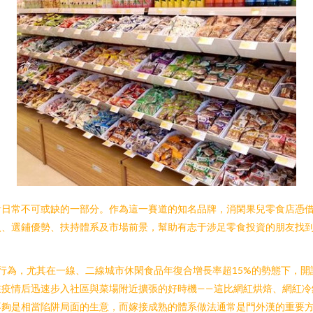
者日常不可或缺的一部分。作為這一賽道的知名品牌，消閑果兒零食店憑
入、選鋪優勢、扶持體系及市場前景，幫助有志于涉足零食投資的朋友找
消費行為，尤其在一線、二線城市休閑食品年復合增長率超15%的勢態下，
在疫情后迅速步入社區與菜場附近擴張的好時機——這比網紅烘焙、網紅冷
不夠是相當陷阱局面的生意，而嫁接成熟的體系做法通常是門外漢的重要