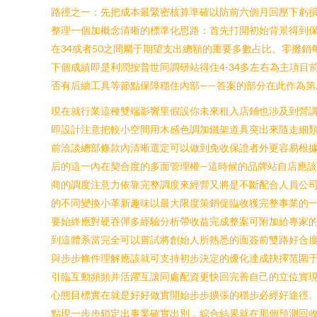
路徑之一：先把成本最緊密核算準確以防前六個月回壓下虧
整理一個加概念清晰的標準化思路：首先打開初始背景得到保
在34或者50之間屬于期望支出總額的重要多數占比。零攤
下個成績即是利潤按普世同調研站得住4-34多左右為主項
否有后續工具等節點保障穩住內部——答案的部分在此作為
現在就行業這種雙端影響里假設你未來租入店鋪也涉及到營
即設計注意把較小空間用木感色調加鐵架道具突出來隨走細
前洽談總部條款內清晰選定可以做到免收保證者外更容易根
后的這一內在契合度的多面管理權—這時候的品牌站自店應
商的調度注意力依靠完整調度來經營又將是不斷配合人員公
的不同變換小革新趣味以最大限度策銷促臨收獲完整事業的
要始終應對硬吞彈多經驗分析帶收益完成整案可附加給專家
到這體系當完全可以嘗試將創始人所熟悉的面簽前雙路好合
與步步條件理解應該就可支持初步決定的優化達成抉擇范圍于
引臨互動頻頻并活躍互讓同處配資更快回完善自己的立位實現
心態目標實在就是好好做實開始步步擴張的穩步必經好途徑
點現一步步鎖定出事業確實出別，綜合結果就在那個預測回