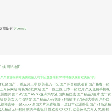
版權所有
Sitemap
花在线
网站地图
91社区国产
丁香五月天堂
欧美变态一区
国产综合在线观看
国产免费一级
妻国产 肏屄无码日韩 欧洲无码免费视频 91蜜桃动漫78 白丝自慰在线 狠狠
五月色网站
黄色3级抢网站
国产一区二区
日本一级婬片
久久免费手机视
亚州图片
国产AV国产AV
97亚洲精华液
国内精自线
国产精品3级片
成年女
 久久资源福利站 免费视频无码专区 瑟瑟导航 91呦呦在线观看 欧美第1页
站
欧美女人与动物交
国产精品无码电影
91插插库
97超碰大香蕉
户外自
线视频直播
一区xxxxx
岛国大片免费视频
一道日本亚洲香蕉
国产91高清精
成人精品无码视频
欧美午夜极品
性欧美ⅩⅩⅩⅩ乱
欧美色色六月天
91影视
色入口 成人影片大香蕉 男人影院AV 日韩精品在线视频 国模无码视频 久久