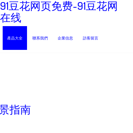
-91豆花网页免费-91豆花网
花在线
產品大全
聯系我們
企業信息
訪客留言
全景指南