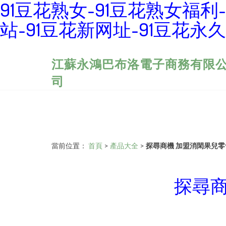
91豆花熟女-91豆花熟女福利
站-91豆花新网址-91豆花永
江蘇永鴻巴布洛電子商務有限
司
當前位置：
首頁
>
產品大全
>
探尋商機 加盟消閑果兒
探尋商