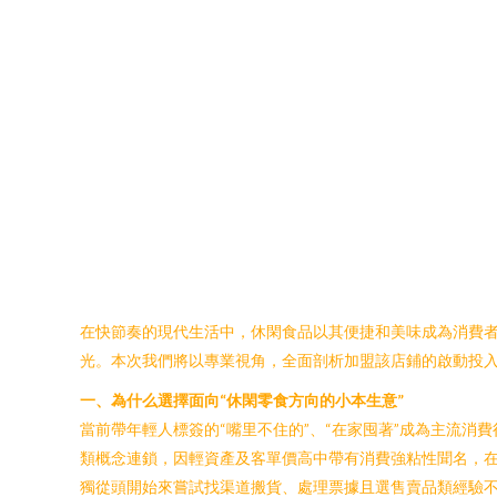
在快節奏的現代生活中，休閑食品以其便捷和美味成為消費
光。本次我們將以專業視角，全面剖析加盟該店鋪的啟動投
一、為什么選擇面向“休閑零食方向的小本生意”
當前帶年輕人標簽的“嘴里不住的”、“在家囤著”成為主流
類概念連鎖，因輕資產及客單價高中帶有消費強粘性聞名，
獨從頭開始來嘗試找渠道搬貨、處理票據且選售賣品類經驗