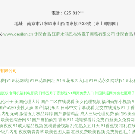
電話：025-819**
地址：南京市江寧區東山街道東麒路33號（東山總部園）
26
www.desilon.cn
休閑食品
江蘇永鴻巴布洛電子商務有限公司
休閑食品
有限公司
免费|91豆花网站|91豆花新网址|91豆花永久入口|91豆花永久网站|91豆
乱伦种子
美国伦理大片
国产二区在线观看
美女伦理视频
福利偷拍小视频
天天天操 91传媒在线播放 超碰人人擦 激情五月天色色 欧美三级网站 五月亭av 91人
国产a级0
变性人妖
国产福利永久
日韩中文字幕观看
足交在线播放91
丁香
人内射无码
激情五月极品婷婷
国产剧情精品
成人三级伦理免费
偷怕欧美
版权 老司机福利电影院 日韩五月丁香影院 91网页免费入口 韩国操逼网 海角社区母子
欧美色综合网
91国产自拍偷拍
香蕉911
花蝴蝶看片免费
白丝美女免费网
页夜夜
91成人精品视频
蜜桃爱爱视频
乱伦熟女五月天
91香蕉视
福利在
一级片内射
夜夜骑青青草
欧美色图人妻
在线免费欧美视频
免费黄色毛片
蚪 国产精品中文 韩国福利一区 另类图片欧美色图 神马大香蕉片区 91国产白浆高潮 91桃